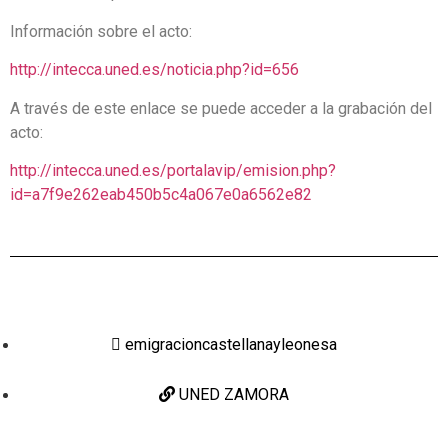
Información sobre el acto:
http://intecca.uned.es/noticia.php?id=656
A través de este enlace se puede acceder a la grabación del
acto:
http://intecca.uned.es/portalavip/emision.php?
id=a7f9e262eab450b5c4a067e0a6562e82
emigracioncastellanayleonesa
UNED ZAMORA