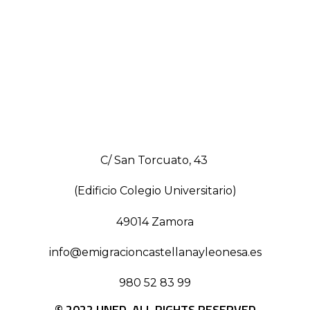
C/ San Torcuato, 43
(Edificio Colegio Universitario)
49014 Zamora
info@emigracioncastellanayleonesa.es
980 52 83 99
© 2022 UNED. ALL RIGHTS RESERVED