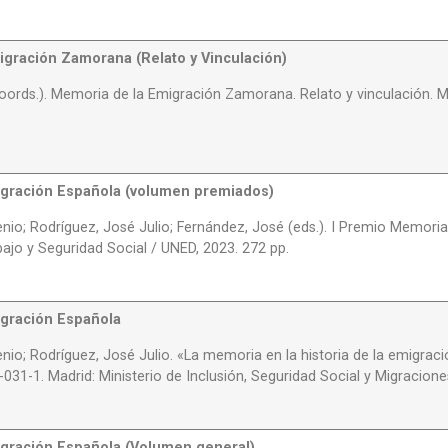
igración Zamorana (Relato y Vinculación)
oords.). Memoria de la Emigración Zamorana. Relato y vinculación. Ma
igración Española (volumen premiados)
nio; Rodríguez, José Julio; Fernández, José (eds.). I Premio Memori
abajo y Seguridad Social / UNED, 2023. 272 pp.
igración Española
nio; Rodríguez, José Julio. «La memoria en la historia de la emigrac
31-1. Madrid: Ministerio de Inclusión, Seguridad Social y Migraciones
igración Española (Volumen general)