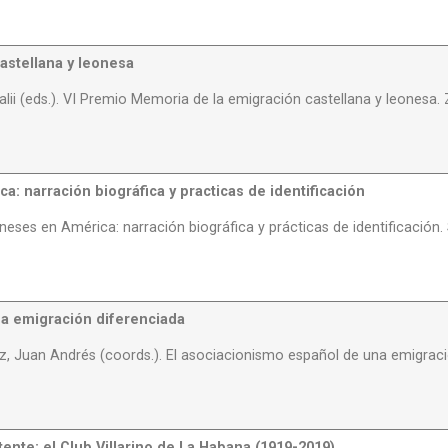
astellana y leonesa
alii (eds.). VI Premio Memoria de la emigración castellana y leonesa
a: narración biográfica y practicas de identificación
oneses en América: narración biográfica y prácticas de identificació
na emigración diferenciada
z, Juan Andrés (coords.). El asociacionismo español de una emigraci
tente: el Club Villarino de La Habana (1919-2019)